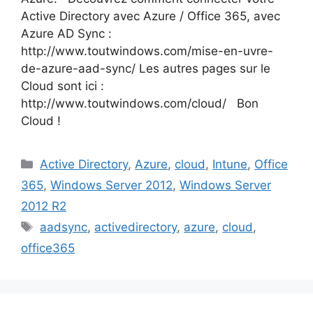
Active Directory avec Azure / Office 365, avec
Azure AD Sync :
http://www.toutwindows.com/mise-en-uvre-
de-azure-aad-sync/ Les autres pages sur le
Cloud sont ici :
http://www.toutwindows.com/cloud/ Bon
Cloud !
Catégories
Active Directory
,
Azure
,
cloud
,
Intune
,
Office
365
,
Windows Server 2012
,
Windows Server
2012 R2
Étiquettes
aadsync
,
activedirectory
,
azure
,
cloud
,
office365