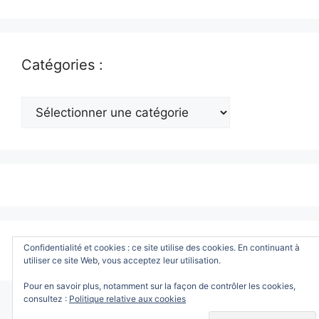
Catégories :
Catégories
:
© 2026 www.ToutWindows.com - Tout sur Windows
•
Confidentialité et cookies : ce site utilise des cookies. En continuant à
Construit avec
GeneratePress
utiliser ce site Web, vous acceptez leur utilisation.
Pour en savoir plus, notamment sur la façon de contrôler les cookies,
consultez :
Politique relative aux cookies