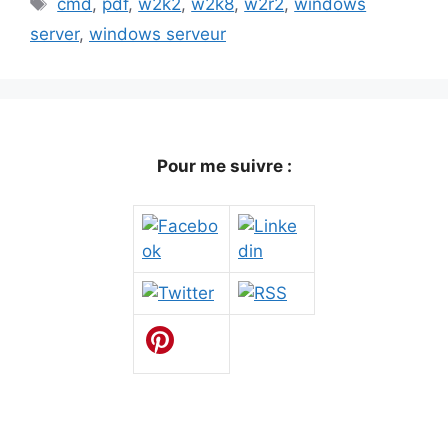
cmd
,
pdf
,
w2k2
,
w2k8
,
w2r2
,
windows
server
,
windows serveur
Pour me suivre :