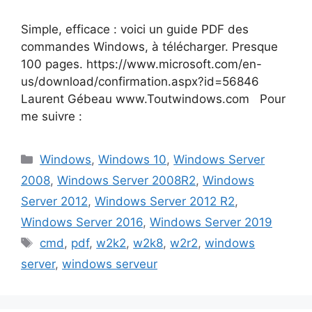
Simple, efficace : voici un guide PDF des
commandes Windows, à télécharger. Presque
100 pages. https://www.microsoft.com/en-
us/download/confirmation.aspx?id=56846
Laurent Gébeau www.Toutwindows.com Pour
me suivre :
Catégories
Windows
,
Windows 10
,
Windows Server
2008
,
Windows Server 2008R2
,
Windows
Server 2012
,
Windows Server 2012 R2
,
Windows Server 2016
,
Windows Server 2019
Étiquettes
cmd
,
pdf
,
w2k2
,
w2k8
,
w2r2
,
windows
server
,
windows serveur