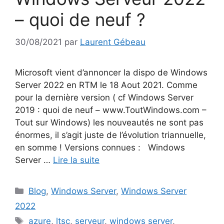
– quoi de neuf ?
30/08/2021
par
Laurent Gébeau
Microsoft vient d’annoncer la dispo de Windows
Server 2022 en RTM le 18 Aout 2021. Comme
pour la dernière version ( cf Windows Server
2019 : quoi de neuf – www.ToutWindows.com –
Tout sur Windows) les nouveautés ne sont pas
énormes, il s’agit juste de l’évolution triannuelle,
en somme ! Versions connues : Windows
Server …
Lire la suite
Catégories
Blog
,
Windows Server
,
Windows Server
2022
Étiquettes
azure
,
ltsc
,
serveur
,
windows server
,