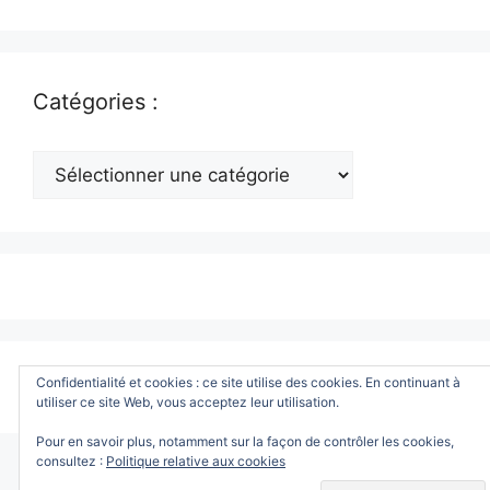
Catégories :
Catégories
:
© 2026 www.ToutWindows.com - Tout sur Windows
•
Confidentialité et cookies : ce site utilise des cookies. En continuant à
Construit avec
GeneratePress
utiliser ce site Web, vous acceptez leur utilisation.
Pour en savoir plus, notamment sur la façon de contrôler les cookies,
consultez :
Politique relative aux cookies