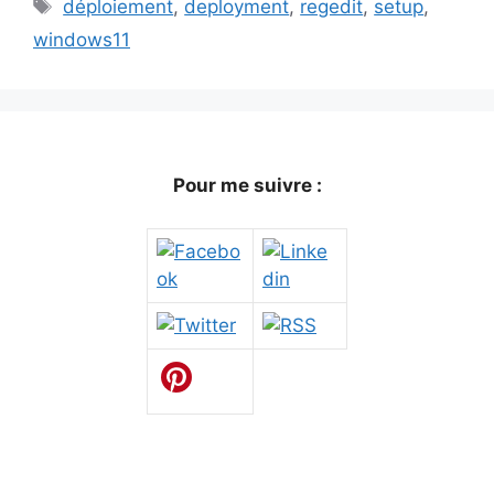
Étiquettes
déploiement
,
deployment
,
regedit
,
setup
,
windows11
Pour me suivre :