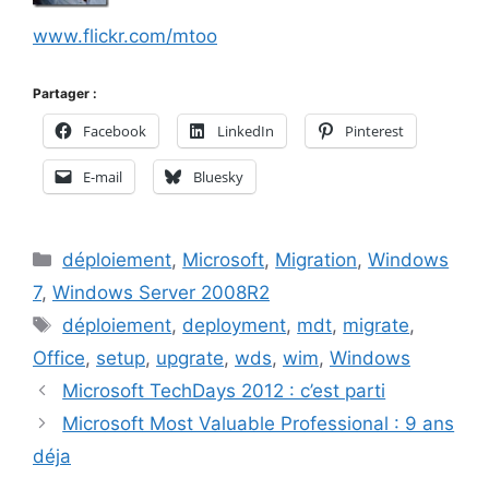
www.flickr.com/mtoo
Partager :
Facebook
LinkedIn
Pinterest
E-mail
Bluesky
Catégories
déploiement
,
Microsoft
,
Migration
,
Windows
7
,
Windows Server 2008R2
Étiquettes
déploiement
,
deployment
,
mdt
,
migrate
,
Office
,
setup
,
upgrate
,
wds
,
wim
,
Windows
Microsoft TechDays 2012 : c’est parti
Microsoft Most Valuable Professional : 9 ans
déja