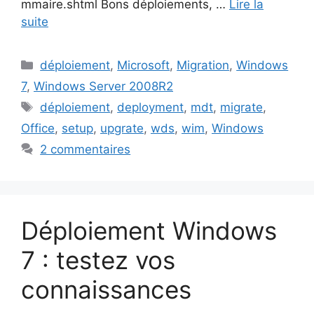
mmaire.shtml Bons déploiements, …
Lire la
suite
Catégories
déploiement
,
Microsoft
,
Migration
,
Windows
7
,
Windows Server 2008R2
Étiquettes
déploiement
,
deployment
,
mdt
,
migrate
,
Office
,
setup
,
upgrate
,
wds
,
wim
,
Windows
2 commentaires
Déploiement Windows
7 : testez vos
connaissances