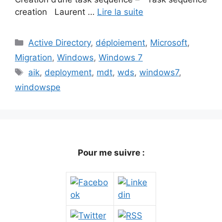
creation Laurent …
Lire la suite
Catégories
Active Directory
,
déploiement
,
Microsoft
,
Migration
,
Windows
,
Windows 7
Étiquettes
aik
,
deployment
,
mdt
,
wds
,
windows7
,
windowspe
Pour me suivre :