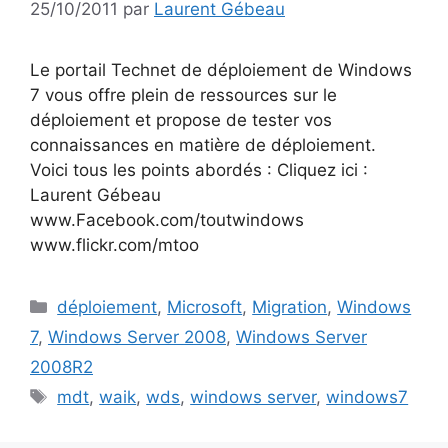
25/10/2011
par
Laurent Gébeau
Le portail Technet de déploiement de Windows
7 vous offre plein de ressources sur le
déploiement et propose de tester vos
connaissances en matière de déploiement.
Voici tous les points abordés : Cliquez ici :
Laurent Gébeau
www.Facebook.com/toutwindows
www.flickr.com/mtoo
Catégories
déploiement
,
Microsoft
,
Migration
,
Windows
7
,
Windows Server 2008
,
Windows Server
2008R2
Étiquettes
mdt
,
waik
,
wds
,
windows server
,
windows7