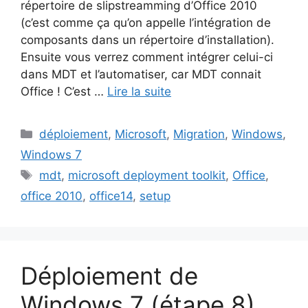
répertoire de slipstreamming d’Office 2010
(c’est comme ça qu’on appelle l’intégration de
composants dans un répertoire d’installation).
Ensuite vous verrez comment intégrer celui-ci
dans MDT et l’automatiser, car MDT connait
Office ! C’est …
Lire la suite
Catégories
déploiement
,
Microsoft
,
Migration
,
Windows
,
Windows 7
Étiquettes
mdt
,
microsoft deployment toolkit
,
Office
,
office 2010
,
office14
,
setup
Déploiement de
Windows 7 (étape 8)