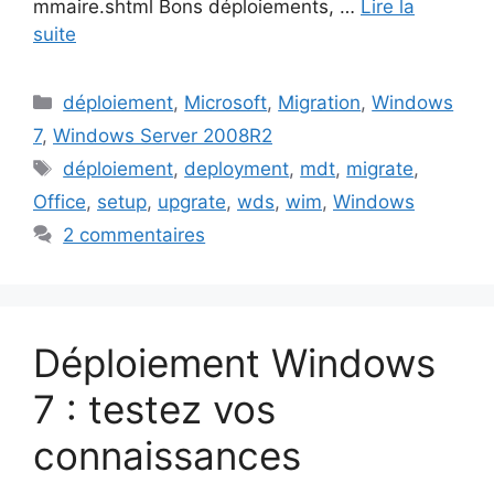
mmaire.shtml Bons déploiements, …
Lire la
suite
Catégories
déploiement
,
Microsoft
,
Migration
,
Windows
7
,
Windows Server 2008R2
Étiquettes
déploiement
,
deployment
,
mdt
,
migrate
,
Office
,
setup
,
upgrate
,
wds
,
wim
,
Windows
2 commentaires
Déploiement Windows
7 : testez vos
connaissances