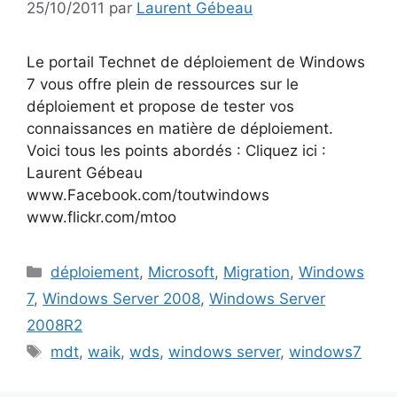
25/10/2011
par
Laurent Gébeau
Le portail Technet de déploiement de Windows
7 vous offre plein de ressources sur le
déploiement et propose de tester vos
connaissances en matière de déploiement.
Voici tous les points abordés : Cliquez ici :
Laurent Gébeau
www.Facebook.com/toutwindows
www.flickr.com/mtoo
Catégories
déploiement
,
Microsoft
,
Migration
,
Windows
7
,
Windows Server 2008
,
Windows Server
2008R2
Étiquettes
mdt
,
waik
,
wds
,
windows server
,
windows7