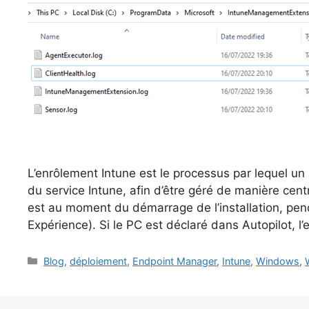
L’enrôlement Intune est le processus par lequel un
du service Intune, afin d’être géré de manière cen
est au moment du démarrage de l’installation, pend
Expérience). Si le PC est déclaré dans Autopilot, l
Catégories
Blog
,
déploiement
,
Endpoint Manager
,
Intune
,
Windows
,