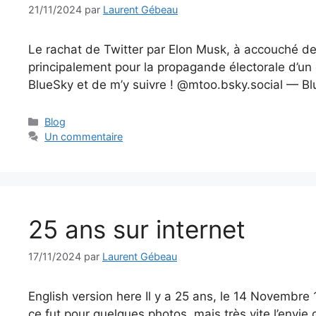
21/11/2024
par
Laurent Gébeau
Le rachat de Twitter par Elon Musk, à accouché de 
principalement pour la propagande électorale d’un
BlueSky et de m’y suivre ! @mtoo.bsky.social — B
Catégories
Blog
Un commentaire
25 ans sur internet
17/11/2024
par
Laurent Gébeau
English version here Il y a 25 ans, le 14 Novembre
ce fut pour quelques photos, mais très vite l’env