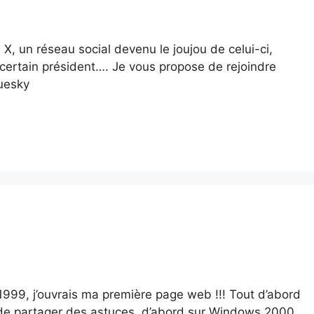
X, un réseau social devenu le joujou de celui-ci,
 certain président…. Je vous propose de rejoindre
luesky
 1999, j’ouvrais ma première page web !!! Tout d’abord
ie de partager des astuces, d’abord sur Windows 2000