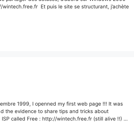
//wintech.free.fr Et puis le site se structurant, j’achète
vembre 1999, I openned my first web page !!! It was
had the evidence to share tips and tricks about
 called Free : http://wintech.free.fr (still alive !!) …