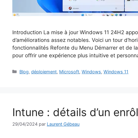
Introduction La mise à jour Windows 11 24H2 appor
d’améliorations assez notables. Voici un tour d’h
fonctionnalités Refonte du Menu Démarrer et de l
pour offrir une expérience plus intuitive et person
Catégories
Blog
,
déploiement
,
Microsoft
,
Windows
,
Windows 11
Intune : détails d’un en
29/04/2024
par
Laurent Gébeau