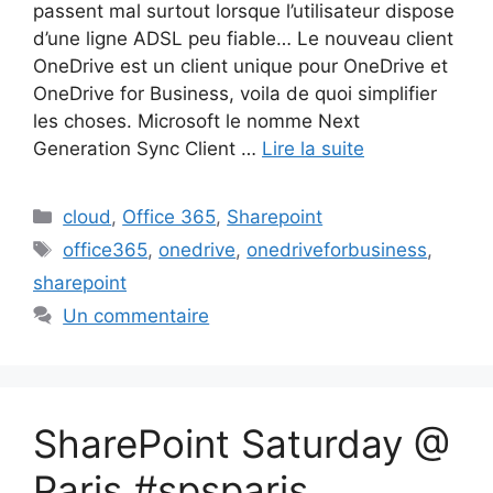
passent mal surtout lorsque l’utilisateur dispose
d’une ligne ADSL peu fiable… Le nouveau client
OneDrive est un client unique pour OneDrive et
OneDrive for Business, voila de quoi simplifier
les choses. Microsoft le nomme Next
Generation Sync Client …
Lire la suite
Catégories
cloud
,
Office 365
,
Sharepoint
Étiquettes
office365
,
onedrive
,
onedriveforbusiness
,
sharepoint
Un commentaire
SharePoint Saturday @
Paris #spsparis