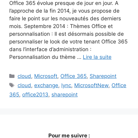
Office 365 évolue presque de jour en jour. A
l’approche de la fin 2014, je vous propose de
faire le point sur les nouveautés des derniers
mois. Septembre 2014 : Thèmes Office et
personnalisation : Il est désormais possible de
personnaliser le look de votre tenant Office 365
dans l’interface d’administration :
Personnalisation du thème …
Lire la suite
Catégories
cloud
,
Microsoft
,
Office 365
,
Sharepoint
Étiquettes
cloud
,
exchange
,
lync
,
MicrosoftNew
,
Office
365
,
office2013
,
sharepoint
Pour me suivre :