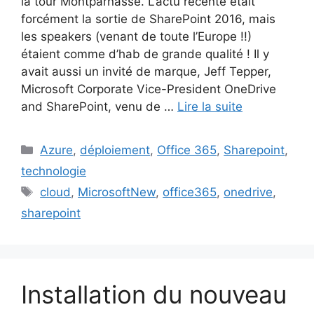
la tour Montparnasse. L’actu récente était
forcément la sortie de SharePoint 2016, mais
les speakers (venant de toute l’Europe !!)
étaient comme d’hab de grande qualité ! Il y
avait aussi un invité de marque, Jeff Tepper,
Microsoft Corporate Vice-President OneDrive
and SharePoint, venu de …
Lire la suite
Catégories
Azure
,
déploiement
,
Office 365
,
Sharepoint
,
technologie
Étiquettes
cloud
,
MicrosoftNew
,
office365
,
onedrive
,
sharepoint
Installation du nouveau