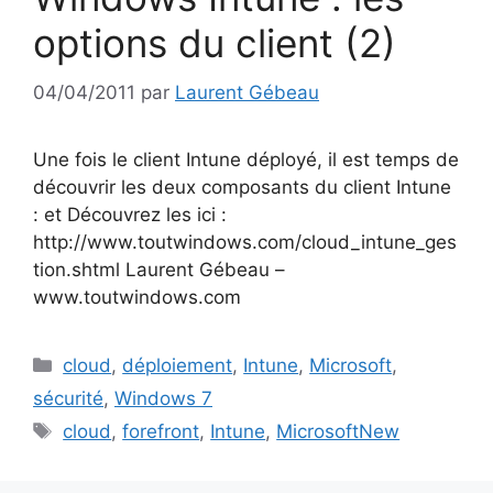
options du client (2)
04/04/2011
par
Laurent Gébeau
Une fois le client Intune déployé, il est temps de
découvrir les deux composants du client Intune
: et Découvrez les ici :
http://www.toutwindows.com/cloud_intune_ges
tion.shtml Laurent Gébeau –
www.toutwindows.com
Catégories
cloud
,
déploiement
,
Intune
,
Microsoft
,
sécurité
,
Windows 7
Étiquettes
cloud
,
forefront
,
Intune
,
MicrosoftNew