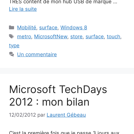
TRES content de mon hub USB de marque …
Lire la suite
Catégories
Mobilité
,
surface
,
Windows 8
Étiquettes
metro
,
MicrosoftNew
,
store
,
surface
,
touch
,
type
Un commentaire
Microsoft TechDays
2012 : mon bilan
12/02/2012
par
Laurent Gébeau
C’est la première fois que je passe 3 jours aux