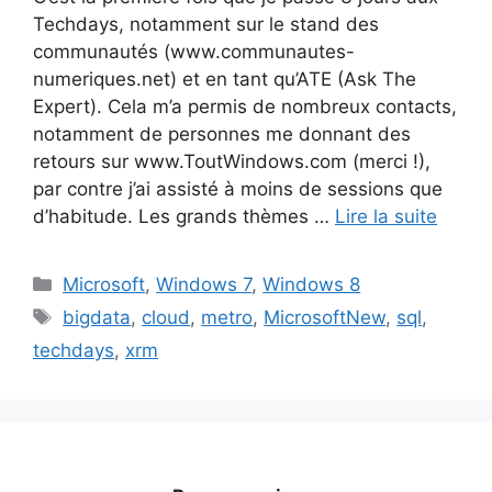
Techdays, notamment sur le stand des
communautés (www.communautes-
numeriques.net) et en tant qu’ATE (Ask The
Expert). Cela m’a permis de nombreux contacts,
notamment de personnes me donnant des
retours sur www.ToutWindows.com (merci !),
par contre j’ai assisté à moins de sessions que
d’habitude. Les grands thèmes …
Lire la suite
Catégories
Microsoft
,
Windows 7
,
Windows 8
Étiquettes
bigdata
,
cloud
,
metro
,
MicrosoftNew
,
sql
,
techdays
,
xrm