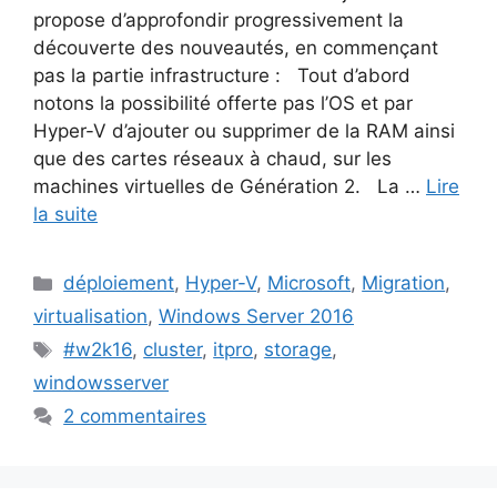
propose d’approfondir progressivement la
découverte des nouveautés, en commençant
pas la partie infrastructure : Tout d’abord
notons la possibilité offerte pas l’OS et par
Hyper-V d’ajouter ou supprimer de la RAM ainsi
que des cartes réseaux à chaud, sur les
machines virtuelles de Génération 2. La …
Lire
la suite
Catégories
déploiement
,
Hyper-V
,
Microsoft
,
Migration
,
virtualisation
,
Windows Server 2016
Étiquettes
#w2k16
,
cluster
,
itpro
,
storage
,
windowsserver
2 commentaires