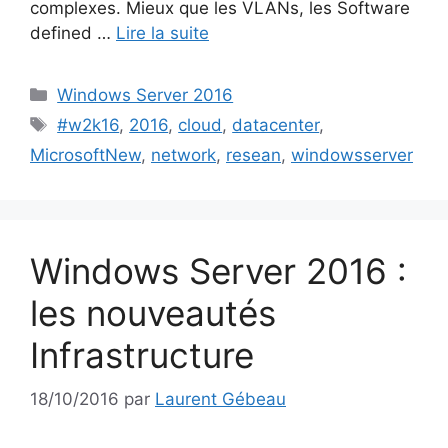
complexes. Mieux que les VLANs, les Software
defined …
Lire la suite
Catégories
Windows Server 2016
Étiquettes
#w2k16
,
2016
,
cloud
,
datacenter
,
MicrosoftNew
,
network
,
resean
,
windowsserver
Windows Server 2016 :
les nouveautés
Infrastructure
18/10/2016
par
Laurent Gébeau