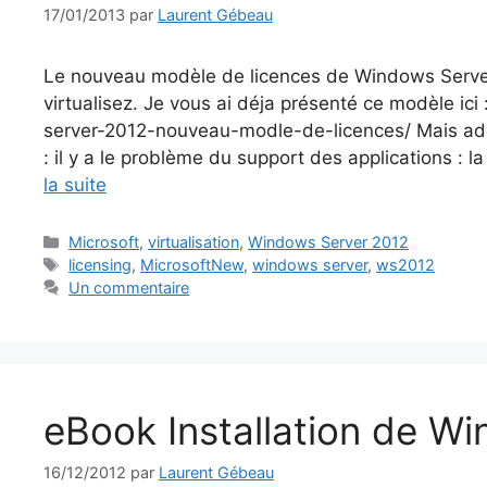
17/01/2013
par
Laurent Gébeau
Le nouveau modèle de licences de Windows Serveur
virtualisez. Je vous ai déja présenté ce modèle i
server-2012-nouveau-modle-de-licences/ Mais ado
: il y a le problème du support des applications : l
la suite
Catégories
Microsoft
,
virtualisation
,
Windows Server 2012
Étiquettes
licensing
,
MicrosoftNew
,
windows server
,
ws2012
Un commentaire
eBook Installation de W
16/12/2012
par
Laurent Gébeau