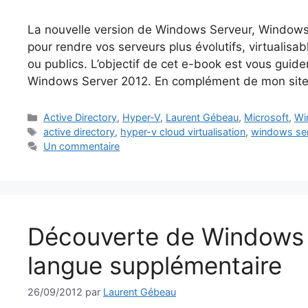
La nouvelle version de Windows Serveur, Window
pour rendre vos serveurs plus évolutifs, virtualisab
ou publics. L’objectif de cet e-book est vous guid
Windows Server 2012. En complément de mon si
Catégories
Active Directory
,
Hyper-V
,
Laurent Gébeau
,
Microsoft
,
Wi
Étiquettes
active directory
,
hyper-v cloud virtualisation
,
windows se
Un commentaire
Découverte de Windows S
langue supplémentaire
26/09/2012
par
Laurent Gébeau