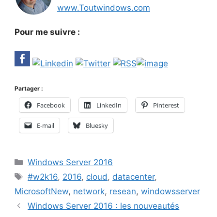
www.Toutwindows.com
Pour me suivre :
Partager :
Facebook
LinkedIn
Pinterest
E-mail
Bluesky
Catégories
Windows Server 2016
Étiquettes
#w2k16
,
2016
,
cloud
,
datacenter
,
MicrosoftNew
,
network
,
resean
,
windowsserver
Windows Server 2016 : les nouveautés