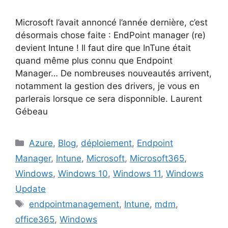
Microsoft l’avait annoncé l’année dernière, c’est
désormais chose faite : EndPoint manager (re)
devient Intune ! Il faut dire que InTune était
quand même plus connu que Endpoint
Manager… De nombreuses nouveautés arrivent,
notamment la gestion des drivers, je vous en
parlerais lorsque ce sera disponnible. Laurent
Gébeau
Catégories
Azure
,
Blog
,
déploiement
,
Endpoint
Manager
,
Intune
,
Microsoft
,
Microsoft365
,
Windows
,
Windows 10
,
Windows 11
,
Windows
Update
Étiquettes
endpointmanagement
,
Intune
,
mdm
,
office365
,
Windows