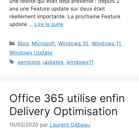
une réalité qui était déjà présente : depuis 2
ans une Feature update sur deux était
réellement importante. La prochaine Feature
update …
Lire la suite
Catégories
Blog
,
Microsoft
,
Windows 10
,
Windows 11
,
Windows Update
Étiquettes
servicing
,
updates
,
windows11
Office 365 utilise enfin
Delivery Optimisation
10/02/2020
par
Laurent Gébeau