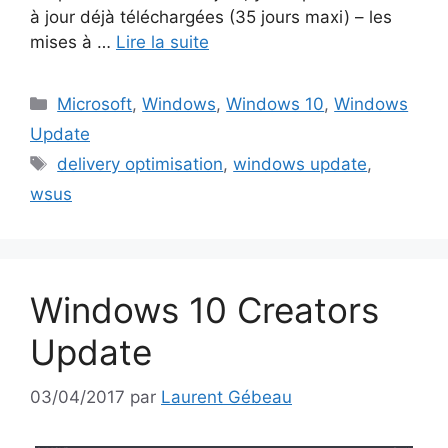
à jour déjà téléchargées (35 jours maxi) – les
mises à …
Lire la suite
Catégories
Microsoft
,
Windows
,
Windows 10
,
Windows
Update
Étiquettes
delivery optimisation
,
windows update
,
wsus
Windows 10 Creators
Update
03/04/2017
par
Laurent Gébeau