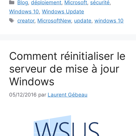
Catégories
Blog
,
déploiement
,
Microsoft
,
sécurité
,
Windows 10
,
Windows Update
Étiquettes
creator
,
MicrosoftNew
,
update
,
windows 10
Comment réinitialiser le
serveur de mise à jour
Windows
05/12/2016
par
Laurent Gébeau